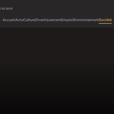
 éclairé
Accueil
Actu
Culture
Divertissement
Emploi
Environnement
Société