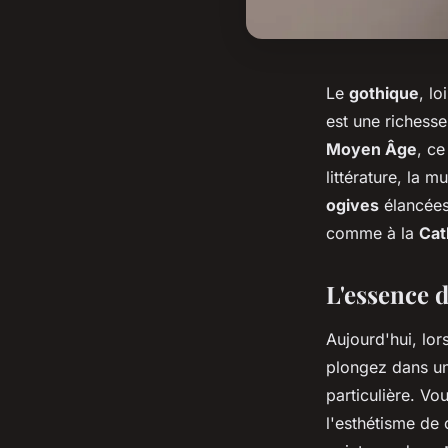
Le
gothique
, l
est une richesse
Moyen Âge
, ce
littérature, la 
ogives
élancée
comme à la
Cat
L'essence d
Aujourd'hui, lo
plongez dans un
particulière. Vo
l'esthétisme de c