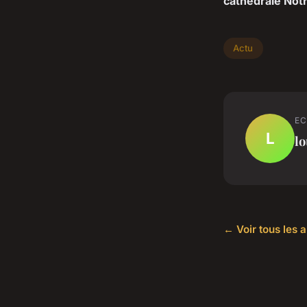
cathédrale Not
Actu
EC
L
lo
← Voir tous les a