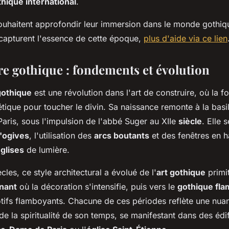
hique international
.
ouhaitent approfondir leur immersion dans le monde gothiq
 capturent l'essence de cette époque,
plus d'aide via ce lien
re gothique : fondements et évolution
gothique
est une révolution dans l'art de construire, où la fo
étique pour toucher le divin. Sa naissance remonte à la bas
Paris, sous l'impulsion de l'abbé Suger au XIIe
siècle
. Elle 
'ogives
, l'utilisation des
arcs boutants
et des fenêtres en h
glises
de lumière.
cles, ce style architectural a évolué de l'
art gothique
primit
nant
où la décoration s'intensifie, puis vers le
gothique fl
otifs flamboyants. Chacune de ces périodes reflète une nuan
de la spiritualité de son temps, se manifestant dans des éd