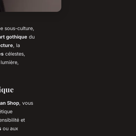
e sous-culture,
art gothique
du
ecture
, la
es
célestes,
lumière,
tique
tan Shop
, vous
étique
nsibilité et
s
ou aux