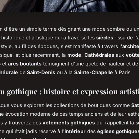
oin d'être un simple terme désignant une mode sombre ou un
 historique et artistique qui a traversé les
siècles
. Issu de l'
 style, au fil des époques, s'est manifesté à travers l'
archit
musique, et plus récemment, la
mode
.
Cathédrales
aux
voût
s et
arcs boutants
témoignent d'une quête de hauteur et de 
hédrale
de
Saint-Denis
ou à la
Sainte-Chapelle
à Paris.
u gothique : histoire et expression artis
rsque vous explorez les collections de boutiques comme
Sa
e évocation moderne de ces temps anciens et de leur esth
us y trouverez des
vêtements gothiques
qui rappellent la se
e qui était jadis réservé à l'
intérieur
des
églises gothique