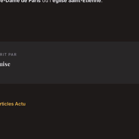
re-Dame de Paris
ou l'
église Saint-Étienne
.
RIT PAR
uise
rticles Actu