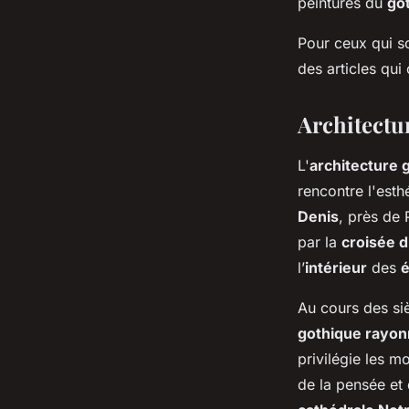
peintures du
got
Pour ceux qui s
des articles qui
Architectu
L'
architecture 
rencontre l'esth
Denis
, près de 
par la
croisée d
l’
intérieur
des
é
Au cours des siè
gothique rayon
privilégie les m
de la pensée et 