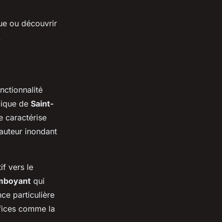
ue ou découvrir
.
nctionnalité
ilique de
Saint-
se caractérise
auteur inondant
if vers le
amboyant
qui
ce particulière
ifices comme la