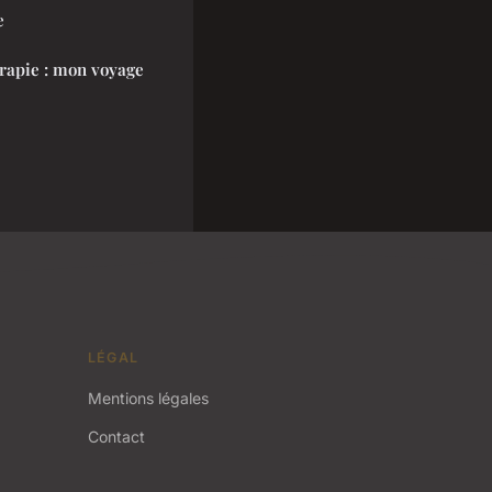
e
érapie : mon voyage
LÉGAL
Mentions légales
Contact