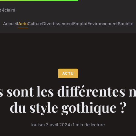
 éclairé
Accueil
Actu
Culture
Divertissement
Emploi
Environnement
Société
ACTU
 sont les différentes
du style gothique ?
louise
•
3 avril 2024
•
1 min de lecture